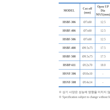
Open UP
Cut-off
MODEL
Dia
(mm)
MAX(mm)
HSBF-306
Ø7x60
12.5
HSBF-406
Ø7x60
12.5
HSBF-506
Ø7x60
12.5
HSBF-408
Ø9.5x75
17.5
HSBF-508
Ø9.5x75
17.5
HSBP-611
Ø12x70
18.0
HSNF-506
Ø10x10
-
HSNF-508
Ø14x14
-
※ 상기 사양은 성능에 영향을 미치지 
※ Specification subject to change without fu