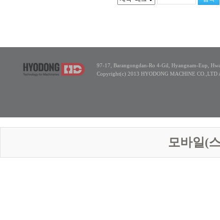
97-17, Barangongdan-Ro 4-Gil, Hyangnam-Eup, Hwas
Copyright(c) 2013 HYODONG MACHINE CO.,LTD All
모바일(스