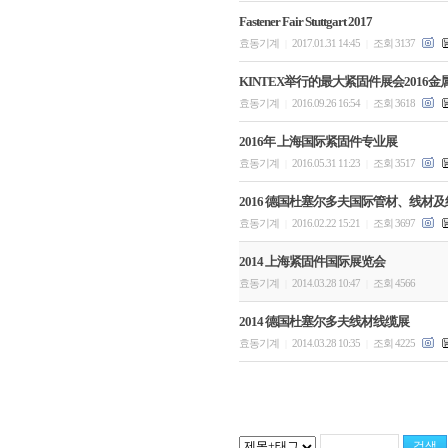
Fastener Fair Stuttgart 2017
효동기계
2017.01.31 14:45
조회 3137
|
|
KINTEX举行的最大紧固件展会2016金
효동기계
2016.09.26 16:54
조회 3618
|
|
2016年 上海国际紧固件专业展
효동기계
2016.05.31 11:23
조회 3517
|
|
2016 德国杜塞尔多夫国际管材、线材
효동기계
2016.02.22 15:21
조회 3697
|
|
2014 上海紧固件国际展览会
효동기계
2014.03.28 10:47
조회 4566
|
|
2014 德国杜塞尔多夫线材线缆展
효동기계
2014.03.28 10:35
조회 4225
|
|