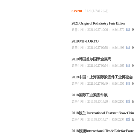
c-event
21개(1/2페이지)
2021 Origin of K-Industry Fair D.Ton
효동기계
2021.10.27 10:06
조회 1579
|
|
2019 MF-TOKYO
효동기계
2021.10.27 09:58
조회 1493
|
|
2019韩国首尔国际金属周
효동기계
2021.10.27 09:54
조회 1665
|
|
2019中国‧上海国际紧固件工业博览会
효동기계
2021.10.27 09:49
조회 1555
|
|
2018国际工业紧固件展
효동기계
2018.09.13 14:28
조회 2155
|
|
2018波兰 International Fastener Show Chin
효동기계
2018.09.13 14:27
조회 2234
|
|
2018波澜International Trade Fair for Faste