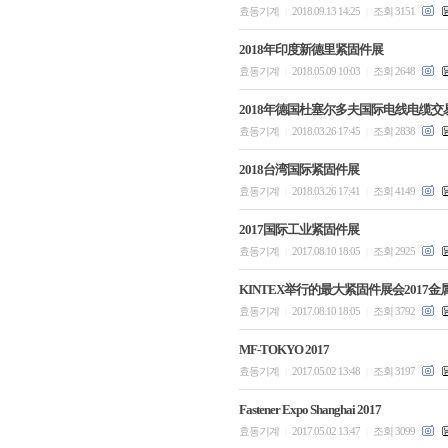
효동기계
2018.09.13 14:25
조회 3151
|
|
2018年印度新德里紧固件展
효동기계
2018.05.09 10:03
조회 2648
|
|
2018年德国杜塞尔多夫国际电线电缆交
효동기계
2018.03.26 17:45
조회 2838
|
|
2018台湾国际紧固件展
효동기계
2018.03.26 17:41
조회 4149
|
|
2017国际工业紧固件展
효동기계
2017.08.10 18:05
조회 2925
|
|
KINTEX举行的最大紧固件展会2017金
효동기계
2017.08.10 18:05
조회 3792
|
|
MF-TOKYO 2017
효동기계
2017.05.02 13:48
조회 3197
|
|
Fastener Expo Shanghai 2017
효동기계
2017.05.02 13:47
조회 3099
|
|