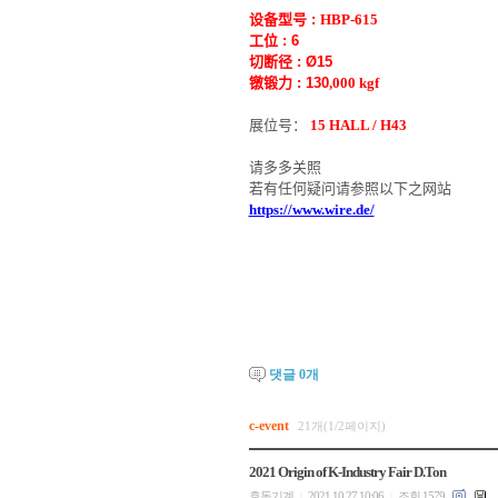
设备型号
:
HBP-61
5
工位
:
6
切断径
:
Ø
15
镦锻力
:
13
0
,000 kgf
展位号：
15 HALL /
H43
请多多关照
若有任何疑问请参照以下之网站
https://www.wire.de/
댓글
0
개
c-event
21개(1/2페이지)
2021 Origin of K-Industry Fair D.Ton
효동기계
2021.10.27 10:06
조회 1579
|
|