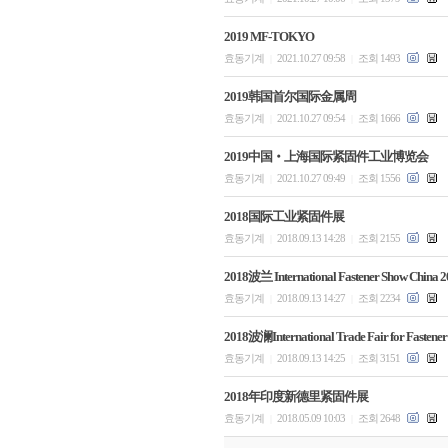
2019 MF-TOKYO
효동기계
2021.10.27 09:58
조회 1493
|
|
2019韩国首尔国际金属周
효동기계
2021.10.27 09:54
조회 1666
|
|
2019中国‧上海国际紧固件工业博览会
효동기계
2021.10.27 09:49
조회 1556
|
|
2018国际工业紧固件展
효동기계
2018.09.13 14:28
조회 2155
|
|
2018波兰 International Fastener Show China 2
효동기계
2018.09.13 14:27
조회 2234
|
|
2018波澜International Trade Fair for Fastener
효동기계
2018.09.13 14:25
조회 3151
|
|
2018年印度新德里紧固件展
효동기계
2018.05.09 10:03
조회 2648
|
|