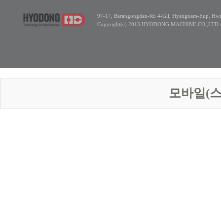
97-17, Barangongdan-Ro 4-Gil, Hyangnam-Eup, Hwas
Copyright(c) 2013 HYODONG MACHINE CO.,LTD All
모바일(스