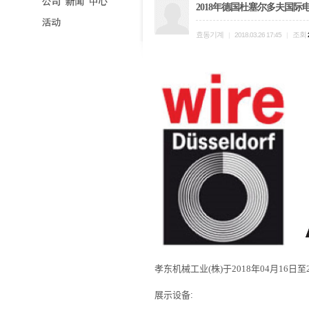
2018年德国杜塞尔多夫国际
효동기계
조회
|
2018.03.26 17:45
|
孝东机械工业
(
株
)
于
201
8
年
04
月
16
日至
展示设备
: