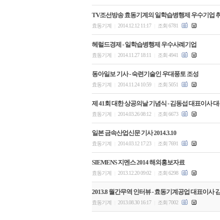
TV조선방송 효동기계의 일학습병행제 우수기업 
효동기계
2014.12.12 11:17
조회 6781
|
|
헤럴드경제 - 일학습병행제 우수사례기업
효동기계
2014.11.27 18:11
조회 4941
|
|
동아일보 기사 - 숙련기술인 우대풍토 조성
효동기계
2014.11.24 10:59
조회 5051
|
|
제 41회 대한 상공의날 기념식 - 김동섭 대표이사 
효동기계
2014.03.26 08:12
조회 6673
|
|
일본 금속산업신문 기사 2014.3.10
효동기계
2014.03.12 17:23
조회 7691
|
|
SIEMENS 지멘스 2014 해외홍보자료
효동기계
2013.12.20 09:02
조회 6298
|
|
2013.8 월간무역 인터뷰 - 효동기계공업 대표이사 
효동기계
2013.08.30 16:17
조회 7002
|
|