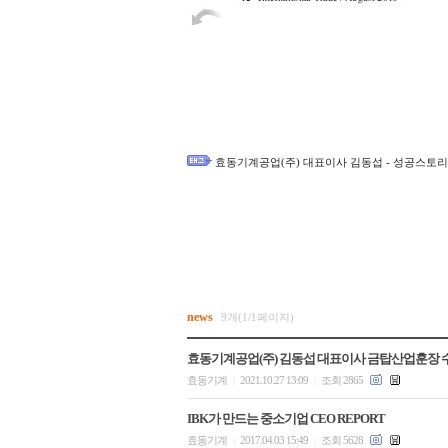
효동기계공업(주) 대표이사 김동섭 - 성공스토리(2
news
9개(1/1페이지)
효동기계공업(주) 김동섭 대표이사 금탑산업훈장 
효동기계
2021.10.27 13:09
조회 2865
|
|
IBK가 만드는 중소기업 CEO REPORT
효동기계
2017.04.03 15:49
조회 5628
|
|